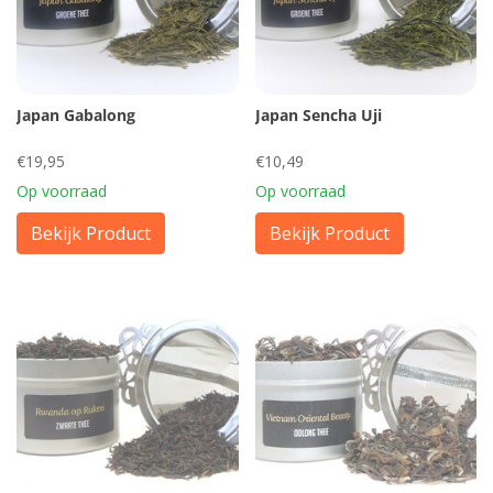
Japan Gabalong
Japan Sencha Uji
€19,95
€10,49
Op voorraad
Op voorraad
Bekijk Product
Bekijk Product