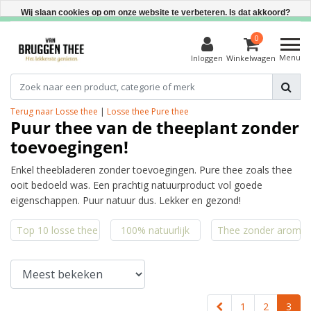
 bestelling
Direct uit voorraad leverbaar
Wij slaan cookies op om onze website te verbeteren. Is dat akkoord?
Ja
0
Menu
Inloggen
Winkelwagen
Nee
Meer over cookies »
Terug naar Losse thee
|
Losse thee
Pure thee
Puur thee van de theeplant zonder
toevoegingen!
Enkel theebladeren zonder toevoegingen. Pure thee zoals thee
ooit bedoeld was. Een prachtig natuurproduct vol goede
eigenschappen. Puur natuur dus. Lekker en gezond!
Top 10 losse thee
100% natuurlijk
Thee zonder aroma'
1
2
3