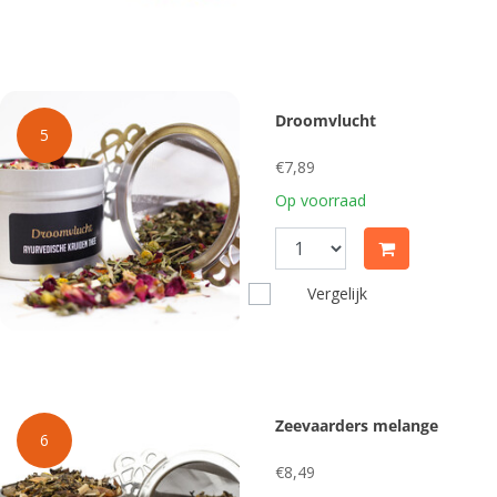
Droomvlucht
5
€7,89
Op voorraad
Vergelijk
Zeevaarders melange
6
€8,49