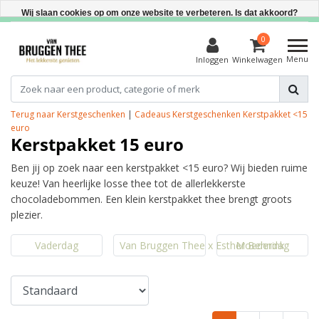
Direct uit voorraad leverbaar
Wij slaan cookies op om onze website te verbeteren. Is dat akkoord?
Ja
0
Menu
Inloggen
Winkelwagen
Nee
Meer over cookies »
Terug naar Kerstgeschenken
|
Cadeaus
Kerstgeschenken
Kerstpakket <15
euro
Kerstpakket 15 euro
Ben jij op zoek naar een kerstpakket <15 euro? Wij bieden ruime
keuze! Van heerlijke losse thee tot de allerlekkerste
chocoladebommen. Een klein kerstpakket thee brengt groots
plezier.
Vaderdag
Van Bruggen Thee x Esther Bennink
Moederdag