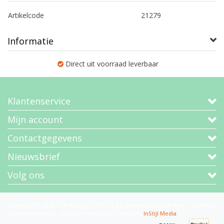
Artikelcode
21279
Informatie
Direct uit voorraad leverbaar
Klantenservice
Mijn account
Contactgegevens
Nieuwsbrief
Volg ons
Copyright © 2026 - Van Bruggen Thee | De specialist in losse thee | Cadeaus
en theepakketten - All rights reserved - Theme by
InStijl Media