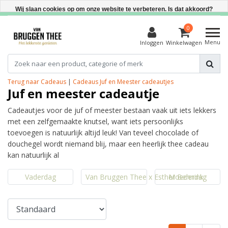
Direct uit voorraad leverbaar
Wij slaan cookies op om onze website te verbeteren. Is dat akkoord?
Ja
0
Menu
Inloggen
Winkelwagen
Nee
Meer over cookies »
Terug naar Cadeaus
|
Cadeaus
Juf en Meester cadeautjes
Juf en meester cadeautje
Cadeautjes voor de juf of meester bestaan vaak uit iets lekkers
met een zelfgemaakte knutsel, want iets persoonlijks
toevoegen is natuurlijk altijd leuk! Van teveel chocolade of
douchegel wordt niemand blij, maar een heerlijk thee cadeau
kan natuurlijk al
Vaderdag
Van Bruggen Thee x Esther Bennink
Moederdag