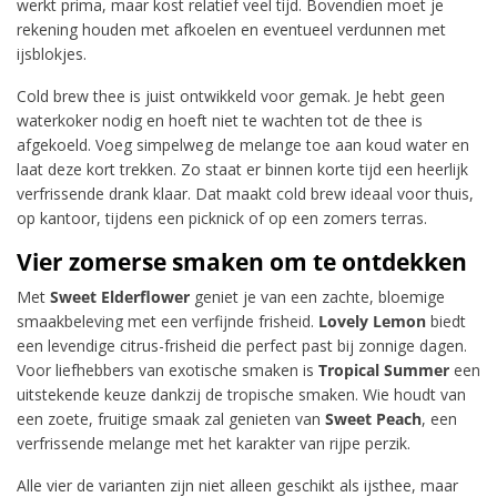
werkt prima, maar kost relatief veel tijd. Bovendien moet je
rekening houden met afkoelen en eventueel verdunnen met
ijsblokjes.
Cold brew thee is juist ontwikkeld voor gemak. Je hebt geen
waterkoker nodig en hoeft niet te wachten tot de thee is
afgekoeld. Voeg simpelweg de melange toe aan koud water en
laat deze kort trekken. Zo staat er binnen korte tijd een heerlijk
verfrissende drank klaar. Dat maakt cold brew ideaal voor thuis,
op kantoor, tijdens een picknick of op een zomers terras.
Vier zomerse smaken om te ontdekken
Met
Sweet Elderflower
geniet je van een zachte, bloemige
smaakbeleving met een verfijnde frisheid.
Lovely Lemon
biedt
een levendige citrus-frisheid die perfect past bij zonnige dagen.
Voor liefhebbers van exotische smaken is
Tropical Summer
een
uitstekende keuze dankzij de tropische smaken. Wie houdt van
een zoete, fruitige smaak zal genieten van
Sweet Peach
, een
verfrissende melange met het karakter van rijpe perzik.
Alle vier de varianten zijn niet alleen geschikt als ijsthee, maar