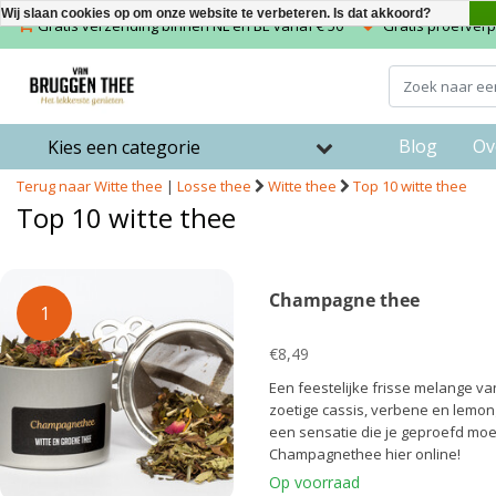
Wij slaan cookies op om onze website te verbeteren. Is dat akkoord?
Gratis verzending binnen NL en BE vanaf € 50
Gratis proefverpa
Blog
Ov
Kies een categorie
Terug naar Witte thee
|
Losse thee
Witte thee
Top 10 witte thee
Top 10 witte thee
Champagne thee
1
€8,49
Een feestelijke frisse melange va
zoetige cassis, verbene en lemo
een sensatie die je geproefd moe
Champagnethee hier online!
Op voorraad