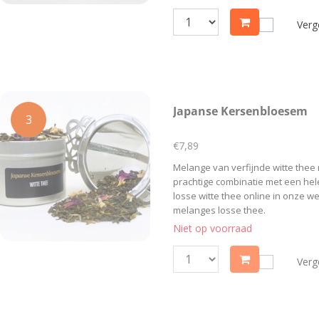
Verge
Japanse Kersenbloesem
3
€7,89
Melange van verfijnde witte the
prachtige combinatie met een hel
losse witte thee online in onze 
melanges losse thee.
Niet op voorraad
Verge