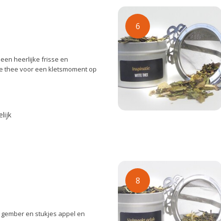
6
een heerlijke frisse en
ke thee voor een kletsmoment op
lijk
8
 gember en stukjes appel en