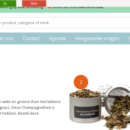
Ja
Nee
kking bij elke bestelling
Direct uit voorraad leverbaar
er ons
Contact
Agenda
Veelgestelde vragen
2
n witte en groene thee met lekkere
ngrass. Deze Champagnethee is
t hebben. Bestel deze