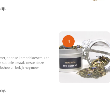
lijk
4
e met Japanse kersenbloesem. Een
e subtiele smaak. Bestel deze
webshop en bekijk nog meer
lijk