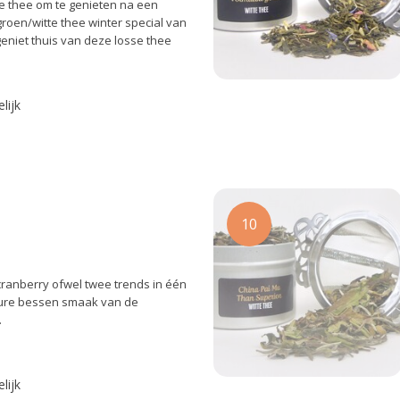
e thee om te genieten na een
groen/witte thee winter special van
eniet thuis van deze losse thee
lijk
10
cranberry ofwel twee trends in één
tzure bessen smaak van de
.
lijk