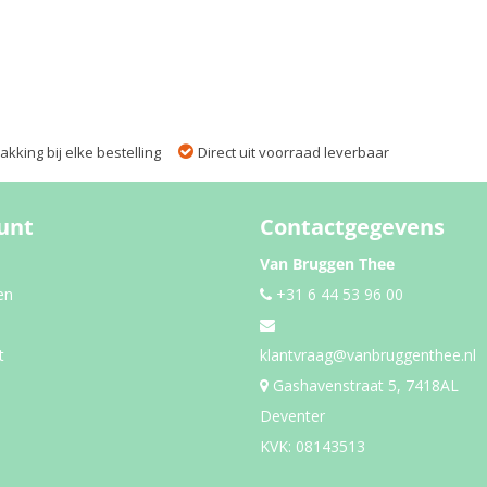
kking bij elke bestelling
Direct uit voorraad leverbaar
unt
Contactgegevens
Van Bruggen Thee
en
+31 6 44 53 96 00
t
klantvraag@vanbruggenthee.nl
Gashavenstraat 5, 7418AL
Deventer
KVK: 08143513