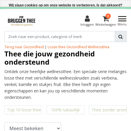
Direct uit voorraad leverbaar
Wij slaan cookies op om onze website te verbeteren. Is dat akkoord?
Ja
0
Menu
Inloggen
Winkelwagen
Nee
Meer over cookies »
Terug naar Gezondheid
|
Losse thee
Gezondheid
Wellnessthee
Thee die jouw gezondheid
ondersteund
Ontdek onze heerlijke wellnessthee. Een speciale serie melanges
losse thee met verschillende wellnesskruiden zoals verbena,
venkel, kamille en stukjes fruit. Elke thee heeft zijn eigen
eigenschappen en kan jou op verschillende momenten
ondersteunen.
Top 10 losse thee
100% natuurlijk
Thee zonder aroma'