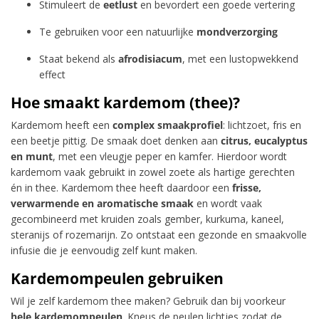
Stimuleert de
eetlust
en bevordert een goede vertering
Te gebruiken voor een natuurlijke
mondverzorging
Staat bekend als
afrodisiacum
, met een lustopwekkend
effect
Hoe smaakt kardemom (thee)?
Kardemom heeft een
complex smaakprofiel
: lichtzoet, fris en
een beetje pittig. De smaak doet denken aan
citrus, eucalyptus
en munt
, met een vleugje peper en kamfer. Hierdoor wordt
kardemom vaak gebruikt in zowel zoete als hartige gerechten
én in thee. Kardemom thee heeft daardoor een
frisse,
verwarmende en aromatische smaak
en wordt vaak
gecombineerd met kruiden zoals gember, kurkuma, kaneel,
steranijs of rozemarijn. Zo ontstaat een gezonde en smaakvolle
infusie die je eenvoudig zelf kunt maken.
Kardemompeulen gebruiken
Wil je zelf kardemom thee maken? Gebruik dan bij voorkeur
hele kardemompeulen
. Kneus de peulen lichtjes zodat de