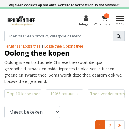
Direct uit voorraad leverbaar
Wij slaan cookies op om onze website te verbeteren. Is dat akkoord?
Ja
0
Menu
Inloggen
Winkelwagen
Nee
Meer over cookies »
Terug naar Losse thee
|
Losse thee
Oolong thee
Oolong thee kopen
Oolong is een traditionele Chinese theesoort die qua
gezondheid, smaak en oxidatieproces te plaatsen is tussen
groene en zwarte thee. Soms wordt deze thee daarom ook wel
blauwe thee genoemd.
Top 10 losse thee
100% natuurlijk
Thee zonder aroma'
1
2