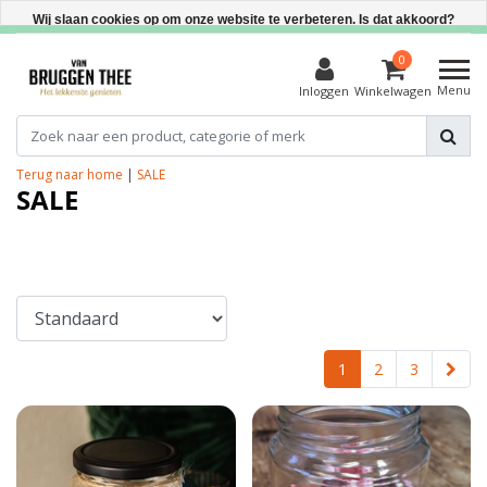
Direct uit voorraad leverbaar
Wij slaan cookies op om onze website te verbeteren. Is dat akkoord?
Ja
0
Menu
Inloggen
Winkelwagen
Nee
Meer over cookies »
Terug naar home
|
SALE
SALE
1
2
3