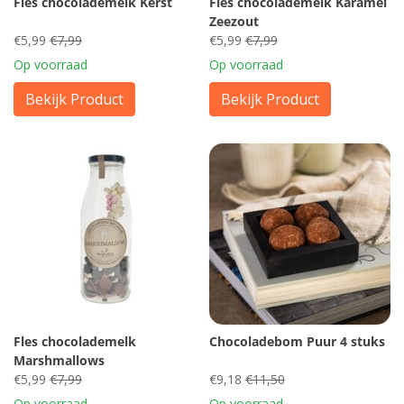
Fles chocolademelk Kerst
Fles chocolademelk Karamel
Zeezout
€5,99
€7,99
€5,99
€7,99
Op voorraad
Op voorraad
Bekijk Product
Bekijk Product
Fles chocolademelk
Chocoladebom Puur 4 stuks
Marshmallows
€5,99
€7,99
€9,18
€11,50
Op voorraad
Op voorraad