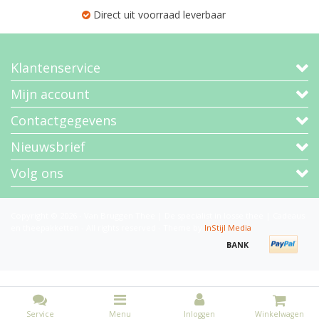
Direct uit voorraad leverbaar
Klantenservice
Mijn account
Contactgegevens
Nieuwsbrief
Volg ons
Copyright © 2026 - Van Bruggen Thee | De specialist in losse thee | Cadeaus
en theepakketten - All rights reserved - Theme by
InStijl Media
Service
Menu
Inloggen
Winkelwagen