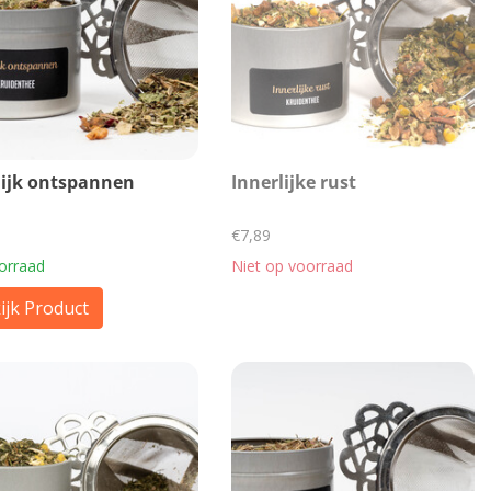
lijk ontspannen
Innerlijke rust
€7,89
orraad
Niet op voorraad
ijk Product