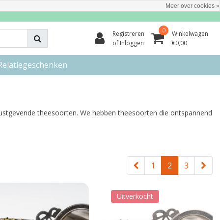
Meer over cookies »
0
Registreren
Winkelwagen
of Inloggen
€0,00
Relatiegeschenken
rustgevende theesoorten. We hebben theesoorten die ontspannend
1
2
3
Uitverkocht