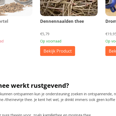
rtel
Dennennaalden thee
Drom
€5,79
€19,9
aad
Op voorraad
Op vo
Bekijk Product
Bek
hee werkt rustgevend?
kunnen ontspannen kun je ondersteuning zoeken in ontspannende, rus
e-/theïnevrije thee. Je kent het wel, je drinkt immers ook geen koffi
 pure theeën voor, zoals kamillethee en moringa thee.