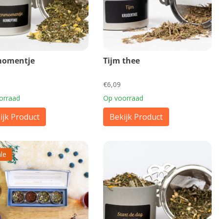
omentje
Tijm thee
€6,09
orraad
Op voorraad
ijk Product
Bekijk Product
le