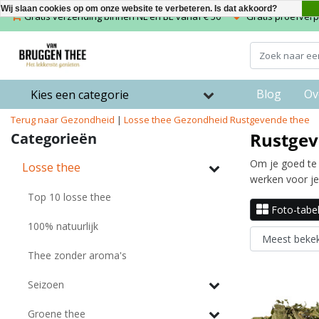
Wij slaan cookies op om onze website te verbeteren. Is dat akkoord?
Gratis verzending binnen NL en BE vanaf € 50
Gratis proefverpa
Blog
Ov
Kies een categorie
Terug naar Gezondheid
|
Losse thee
Gezondheid
Rustgevende thee
Rustgev
Categorieën
Om je goed te
Losse thee
werken voor je
Top 10 losse thee
Foto-tabe
100% natuurlijk
Thee zonder aroma's
Seizoen
Groene thee