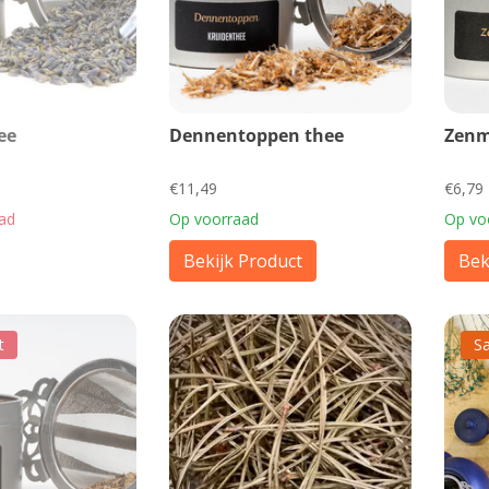
ee
Dennentoppen thee
Zenm
€11,49
€6,79
aad
Op voorraad
Op vo
Bekijk Product
Bek
t
Sa