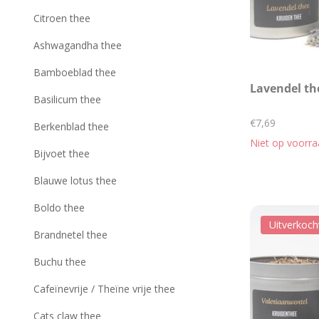
Citroen thee
Ashwagandha thee
Bamboeblad thee
Lavendel th
Basilicum thee
€7,69
Berkenblad thee
Niet op voorr
Bijvoet thee
Blauwe lotus thee
Boldo thee
Uitverkoch
Brandnetel thee
Buchu thee
Cafeïnevrije / Theïne vrije thee
Cats claw thee