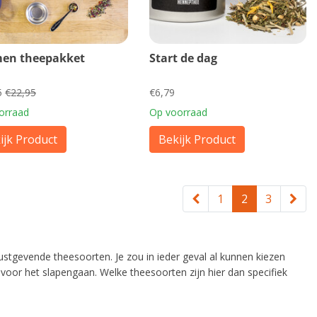
en theepakket
Start de dag
5
€22,95
€6,79
orraad
Op voorraad
ijk Product
Bekijk Product
1
2
3
tgevende theesoorten. Je zou in ieder geval al kunnen kiezen
e voor het slapengaan. Welke theesoorten zijn hier dan specifiek