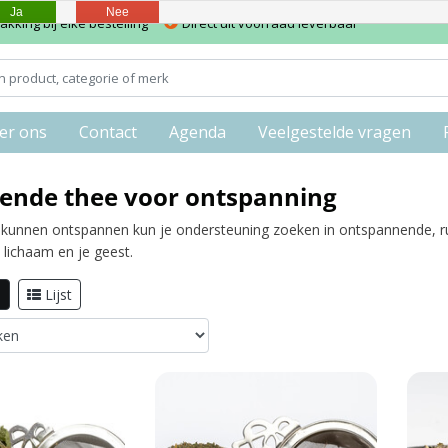
Ja
Nee
kking bij elke bestelling
Direct uit voorraad leverbaar
er ons
Contact
Agenda
Veelgestelde vragen
ende thee voor ontspanning
 kunnen ontspannen kun je ondersteuning zoeken in ontspannende, 
 lichaam en je geest.
l
Lijst