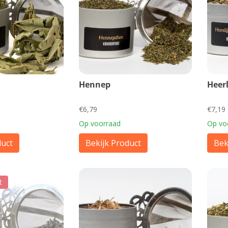
Hennep
Heer
€6,79
€7,19
Op voorraad
Op vo
duct
Bekijk Product
Bek
t