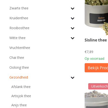
Zwarte thee
Kruidenthee
Rooibosthee
Witte thee
Sisline thee
Vruchtenthee
€7,89
Chai thee
Op voorraad
Oolong thee
Bekijk Pro
Gezondheid
Uitverkoch
Afslank thee
Artisjok thee
Anijs thee