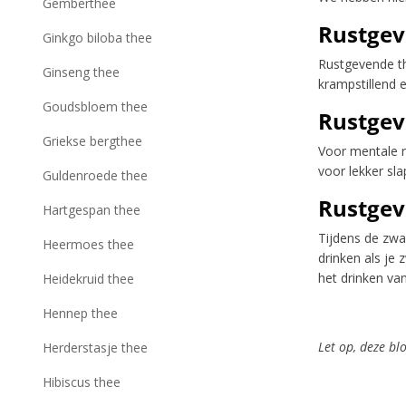
Gemberthee
Rustgev
Ginkgo biloba thee
Rustgevende th
Ginseng thee
krampstillend 
Goudsbloem thee
Rustgev
Griekse bergthee
Voor mentale r
voor lekker sl
Guldenroede thee
Rustgev
Hartgespan thee
Tijdens de zwa
Heermoes thee
drinken als je
het drinken van
Heidekruid thee
Hennep thee
Let op, deze bl
Herderstasje thee
Hibiscus thee