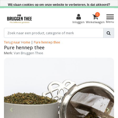
Direct uit voorraad leverbaar
Wij slaan cookies op om onze website te verbeteren. Is dat akkoord?
Ja
0
Menu
Inloggen
Winkelwagen
Nee
Meer over cookies »
Terug naar Home
|
Pure hennep thee
Pure hennep thee
Merk:
Van Bruggen Thee