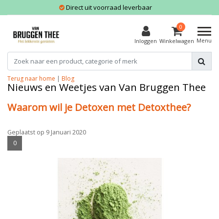
Direct uit voorraad leverbaar
0
Menu
Inloggen
Winkelwagen
Terug naar home
|
Blog
Nieuws en Weetjes van Van Bruggen Thee
Waarom wil je Detoxen met Detoxthee?
Geplaatst op
9 Januari 2020
0