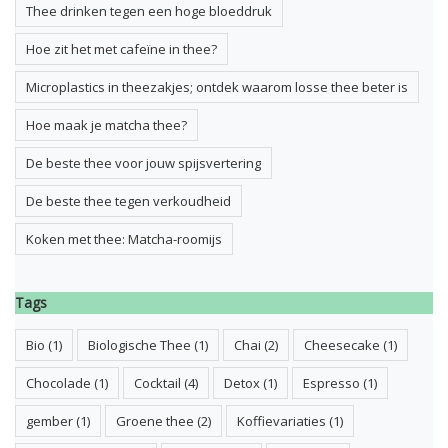
Thee drinken tegen een hoge bloeddruk
Hoe zit het met cafeïne in thee?
Microplastics in theezakjes; ontdek waarom losse thee beter is
Hoe maak je matcha thee?
De beste thee voor jouw spijsvertering
De beste thee tegen verkoudheid
Koken met thee: Matcha-roomijs
Tags
Bio
(1)
Biologische Thee
(1)
Chai
(2)
Cheesecake
(1)
Chocolade
(1)
Cocktail
(4)
Detox
(1)
Espresso
(1)
gember
(1)
Groene thee
(2)
Koffievariaties
(1)