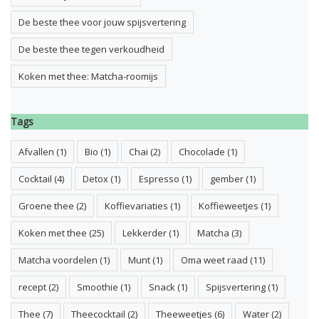
De beste thee voor jouw spijsvertering
De beste thee tegen verkoudheid
Koken met thee: Matcha-roomijs
Tags
Afvallen
(1)
Bio
(1)
Chai
(2)
Chocolade
(1)
Cocktail
(4)
Detox
(1)
Espresso
(1)
gember
(1)
Groene thee
(2)
Koffievariaties
(1)
Koffieweetjes
(1)
Koken met thee
(25)
Lekkerder
(1)
Matcha
(3)
Matcha voordelen
(1)
Munt
(1)
Oma weet raad
(11)
recept
(2)
Smoothie
(1)
Snack
(1)
Spijsvertering
(1)
Thee
(7)
Theecocktail
(2)
Theeweetjes
(6)
Water
(2)