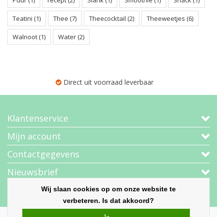
Puur
(1)
recept
(2)
Slank
(1)
Smoothie
(1)
Snack
(1)
Teatini
(1)
Thee
(7)
Theecocktail
(2)
Theeweetjes
(6)
Walnoot
(1)
Water
(2)
Direct uit voorraad leverbaar
Klantenservice
Mijn account
Contactgegevens
Nieuwsbrief
Volg ons
Wij slaan cookies op om onze website te
verbeteren. Is dat akkoord?