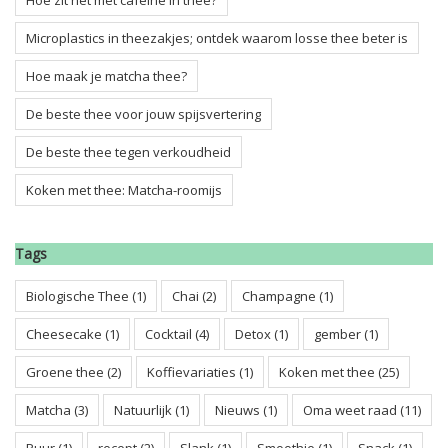
Hoe zit het met cafeïne in thee?
Microplastics in theezakjes; ontdek waarom losse thee beter is
Hoe maak je matcha thee?
De beste thee voor jouw spijsvertering
De beste thee tegen verkoudheid
Koken met thee: Matcha-roomijs
Tags
Biologische Thee
(1)
Chai
(2)
Champagne
(1)
Cheesecake
(1)
Cocktail
(4)
Detox
(1)
gember
(1)
Groene thee
(2)
Koffievariaties
(1)
Koken met thee
(25)
Matcha
(3)
Natuurlijk
(1)
Nieuws
(1)
Oma weet raad
(11)