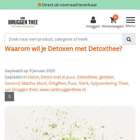
Direct uit voorraad leverbaar
0
Menu
Inloggen
Winkelwagen
Waarom wil je Detoxen met Detoxthee?
Geplaatst op
9 Januari 2020
Geplaatst in
Detox
,
Detox voel je puur
,
Detoxthee
,
gember
,
Gezond
,
Matcha
,
Munt
,
Ontgiften
,
Puur
,
Slank
,
Spijsvertering
,
Thee
,
van bruggen thee
,
www.vanbruggenthee.nl
0