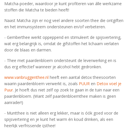
Matcha-poeder, waardoor je kunt profiteren van álle werkzame
stoffen die Matcha te bieden heeft!
Naast Matcha zijn er nog veel andere soorten thee die ontgiften
en het immunsysteem ondersteunen en/of verbeteren.
- Gemberthee werkt oppeppend en stimuleert de spijsvertering,
wat erg belangrijk is, omdat de gifstoffen het lichaam verlaten
door de blaas en darmen.
- Thee met paardenbloem ondersteunt de leverwerking en is
dus erg effectief wanneer je alcohol hebt gedronken.
www.vanbruggenthee.nl
heeft een aantal detox theesoorten
waarin paardenbloem verwerkt is, zoals
PUUR
en
Detox voel je
Puur
. Je hoeft dus niet zelf op zoek te gaan in de tuin naar een
paardenbloem. (Want zelf paardenbloemthee maken is geen
aanrader!)
- Muntthee is niet alleen erg lekker, maar is óók goed voor de
spijsvertering en je kunt het warm én koud drinken, als een
heerlijk verfrissende ijsthee!