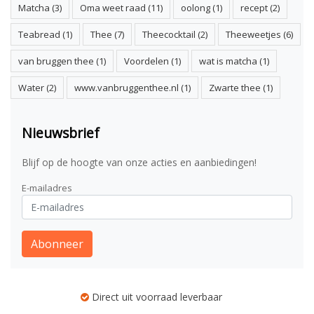
Matcha
(3)
Oma weet raad
(11)
oolong
(1)
recept
(2)
Teabread
(1)
Thee
(7)
Theecocktail
(2)
Theeweetjes
(6)
van bruggen thee
(1)
Voordelen
(1)
wat is matcha
(1)
Water
(2)
www.vanbruggenthee.nl
(1)
Zwarte thee
(1)
Nieuwsbrief
Blijf op de hoogte van onze acties en aanbiedingen!
E-mailadres
Abonneer
Direct uit voorraad leverbaar