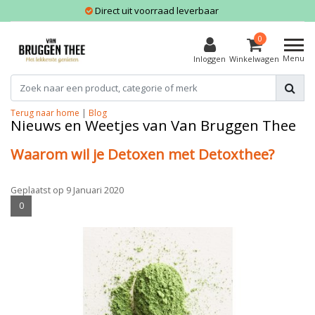
Direct uit voorraad leverbaar
0
Menu
Inloggen
Winkelwagen
Terug naar home
|
Blog
Nieuws en Weetjes van Van Bruggen Thee
Waarom wil je Detoxen met Detoxthee?
Geplaatst op
9 Januari 2020
0