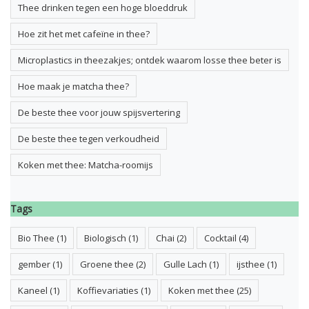
Thee drinken tegen een hoge bloeddruk
Hoe zit het met cafeïne in thee?
Microplastics in theezakjes; ontdek waarom losse thee beter is
Hoe maak je matcha thee?
De beste thee voor jouw spijsvertering
De beste thee tegen verkoudheid
Koken met thee: Matcha-roomijs
Tags
Bio Thee
(1)
Biologisch
(1)
Chai
(2)
Cocktail
(4)
gember
(1)
Groene thee
(2)
Gulle Lach
(1)
ijsthee
(1)
Kaneel
(1)
Koffievariaties
(1)
Koken met thee
(25)