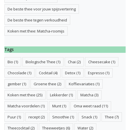
De beste thee voor jouw spijsvertering
De beste thee tegen verkoudheid
Koken met thee: Matcha-roomijs
Tags
Bio
(1)
Biologische Thee
(1)
Chai
(2)
Cheesecake
(1)
Chocolade
(1)
Cocktail
(4)
Detox
(1)
Espresso
(1)
gember
(1)
Groene thee
(2)
Koffievariaties
(1)
Koken met thee
(25)
Lekkerder
(1)
Matcha
(3)
Matcha voordelen
(1)
Munt
(1)
Oma weet raad
(11)
Puur
(1)
recept
(2)
Smoothie
(1)
Snack
(1)
Thee
(7)
Theecocktail
(2)
Theeweetjes
(6)
Water
(2)