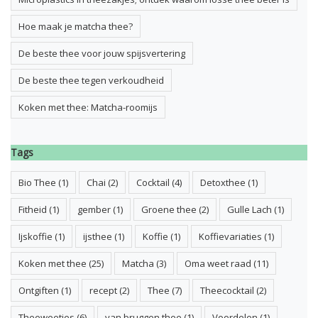
Hoe maak je matcha thee?
De beste thee voor jouw spijsvertering
De beste thee tegen verkoudheid
Koken met thee: Matcha-roomijs
Tags
Bio Thee
(1)
Chai
(2)
Cocktail
(4)
Detoxthee
(1)
Fitheid
(1)
gember
(1)
Groene thee
(2)
Gulle Lach
(1)
Ijskoffie
(1)
ijsthee
(1)
Koffie
(1)
Koffievariaties
(1)
Koken met thee
(25)
Matcha
(3)
Oma weet raad
(11)
Ontgiften
(1)
recept
(2)
Thee
(7)
Theecocktail
(2)
Theeweetjes
(6)
van bruggen thee
(1)
Voordelen
(1)