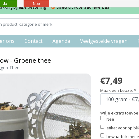
Ja
Nee
kking bij elke bestelling
Direct uit voorraad leverbaar
er ons
Contact
Agenda
Veelgestelde vragen
ow - Groene thee
ggen Thee
€7,49
Maak een keuze:
*
Wil je extra's toevo
Nee
etiket voor op bl
bewaarblik met et