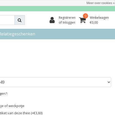
Meer over cookies »
0
Registreren
Winkelwagen
of Inloggen
€0,00
Relatiegeschenken
egen?:
ikje of weckpotje
iket van deze thee (+€3,60)