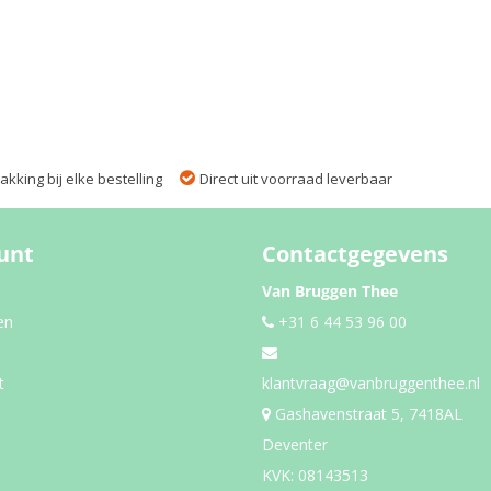
kking bij elke bestelling
Direct uit voorraad leverbaar
unt
Contactgegevens
Van Bruggen Thee
en
+31 6 44 53 96 00
t
klantvraag@vanbruggenthee.nl
Gashavenstraat 5, 7418AL
Deventer
KVK: 08143513