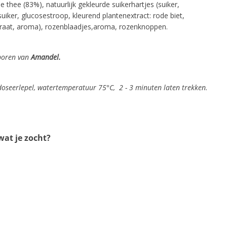
e thee (83%), natuurlijk gekleurde suikerhartjes (suiker,
suiker, glucosestroop, kleurend plantenextract: rode biet,
raat, aroma), rozenblaadjes,aroma, rozenknoppen.
poren van
Amandel.
 doseerlepel, watertemperatuur 75°C, 2 - 3 minuten laten trekken.
at je zocht?