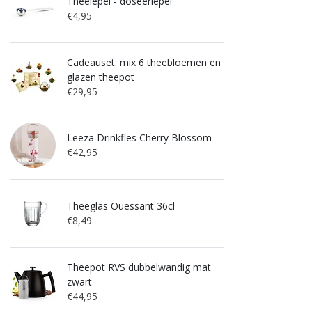
Theelepel - doseerlepel
€4,95
Cadeauset: mix 6 theebloemen en
glazen theepot
€29,95
Leeza Drinkfles Cherry Blossom
€42,95
Theeglas Ouessant 36cl
€8,49
Theepot RVS dubbelwandig mat
zwart
€44,95