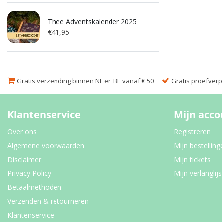
Thee Adventskalender 2025
€41,95
Gratis verzending binnen NL en BE vanaf € 50
Gratis proefverpa
Klantenservice
Mijn acco
Over ons
Registreren
Algemene voorwaarden
Mijn bestelling
Disclaimer
Mijn tickets
Privacy Policy
Mijn verlanglijs
Betaalmethoden
Verzenden & retourneren
Klantenservice