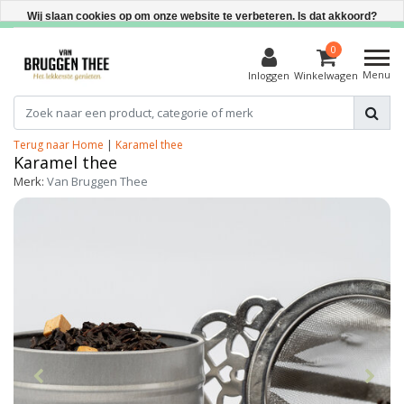
Direct uit voorraad leverbaar
Wij slaan cookies op om onze website te verbeteren. Is dat akkoord?
Ja
0
Menu
Inloggen
Winkelwagen
Nee
Meer over cookies »
Terug naar Home
|
Karamel thee
Karamel thee
Merk:
Van Bruggen Thee