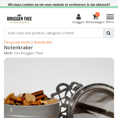
Direct uit voorraad leverbaar
Wij slaan cookies op om onze website te verbeteren. Is dat akkoord?
Ja
0
Menu
Inloggen
Winkelwagen
Nee
Meer over cookies »
Terug naar Home
|
Notenkraker
Notenkraker
Merk:
Van Bruggen Thee