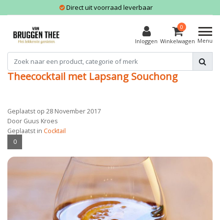
Direct uit voorraad leverbaar
0
Menu
Inloggen
Winkelwagen
Theecocktail met Lapsang Souchong
Geplaatst op
28 November 2017
Door Guus Kroes
Geplaatst in
Cocktail
0