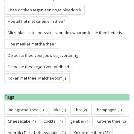
Thee drinken tegen een hoge bloeddruk
Hoe zit het met cafeïne in thee?
Microplastics in theezakjes; ontdek waarom losse thee beter is
Hoe maak je matcha thee?
De beste thee voor jouw spijsvertering
De beste thee tegen verkoudheid
Koken met thee: Matcha-roomijs
Tags
Biologische Thee
(1)
Cake
(1)
Chai
(2)
Champagne
(1)
Cheesecake
(1)
Cocktail
(4)
gember
(1)
Groene thee
(2)
heerlijk
(1)
Koffievariaties
(1)
Koken met thee
(25)