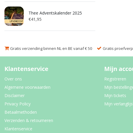
Thee Adventskalender 2025
€41,95
Gratis verzending binnen NL en BE vanaf € 50
Gratis proefverpa
Klantenservice
Mijn acco
Over ons
Registreren
Algemene voorwaarden
Mijn bestelling
Disclaimer
Mijn tickets
Privacy Policy
Mijn verlanglijs
Betaalmethoden
Verzenden & retourneren
Klantenservice