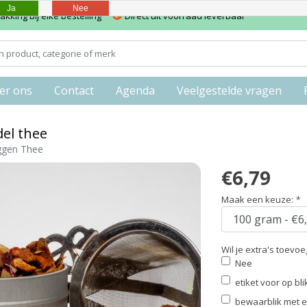
Ja
Nee
kking bij elke bestelling
Direct uit voorraad leverbaar
er ons
Contact
Agenda
Veelgestelde vragen
del thee
ggen Thee
€6,79
Maak een keuze:
*
Wil je extra's toevo
Nee
etiket voor op bl
bewaarblik met et