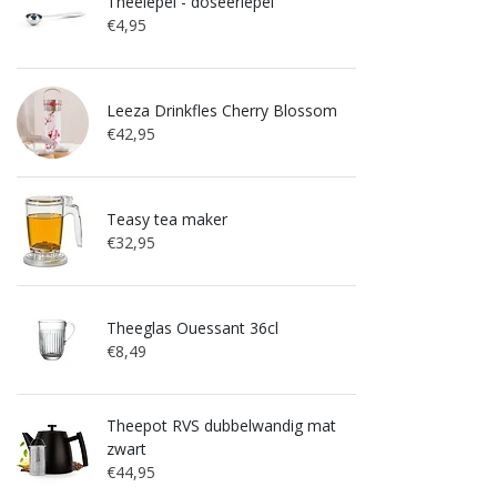
Theelepel - doseerlepel
€4,95
Leeza Drinkfles Cherry Blossom
€42,95
Teasy tea maker
€32,95
Theeglas Ouessant 36cl
€8,49
Theepot RVS dubbelwandig mat
zwart
€44,95