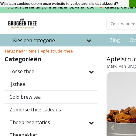
Wij slaan cookies op om onze website te verbeteren. Is dat akkoord?
Gratis verzending binnen NL en BE vanaf € 50
Gratis proefverpa
Blog
Ov
Kies een categorie
Terug naar Home
|
Apfelstrudel thee
Categorieën
Apfelstru
Merk:
Van Bru
Losse thee
IJsthee
Cold brew tea
Zomerse thee cadeaus
Theepresentaties
Theepakket