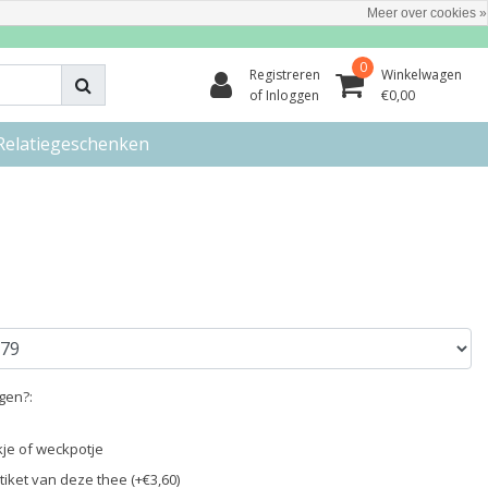
Meer over cookies »
0
Registreren
Winkelwagen
of Inloggen
€0,00
Relatiegeschenken
egen?:
ikje of weckpotje
iket van deze thee (+€3,60)