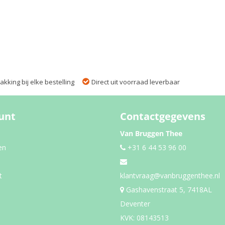
kking bij elke bestelling
Direct uit voorraad leverbaar
unt
Contactgegevens
Van Bruggen Thee
en
+31 6 44 53 96 00
t
klantvraag@vanbruggenthee.nl
Gashavenstraat 5, 7418AL
Deventer
KVK: 08143513