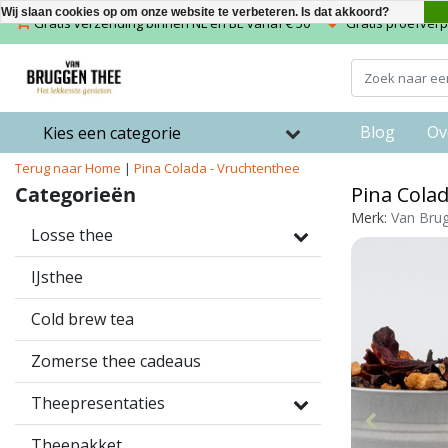
Wij slaan cookies op om onze website te verbeteren. Is dat akkoord?
Gratis verzending binnen NL en BE vanaf € 50
Gratis proefverpa
Blog
Ov
Kies een categorie
Terug naar Home
|
Pina Colada - Vruchtenthee
Categorieën
Pina Cola
Merk:
Van Bru
Losse thee
IJsthee
Cold brew tea
Zomerse thee cadeaus
Theepresentaties
Theepakket