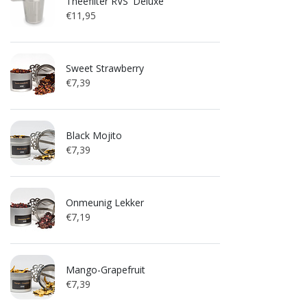
Theefilter RVS 'Deluxe'
€11,95
Sweet Strawberry
€7,39
Black Mojito
€7,39
Onmeunig Lekker
€7,19
Mango-Grapefruit
€7,39