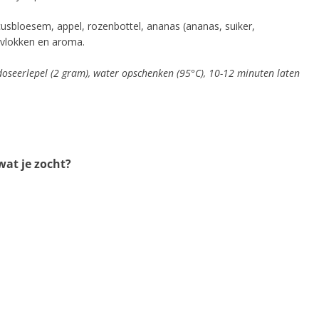
cusbloesem, appel, rozenbottel, ananas (ananas, suiker,
svlokken en aroma.
 doseerlepel (2 gram), water opschenken (95°C), 10-12 minuten laten
at je zocht?