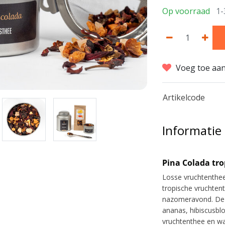
Op voorraad
1-
Voeg toe aan
Artikelcode
Informatie
Pina Colada tro
Losse vruchtenthe
tropische vruchten
nazomeravond. Deze
ananas, hibiscusbl
vruchtenthee en wa