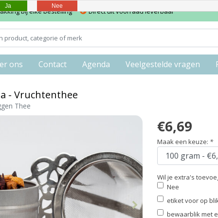
Ja
Nee
kking bij elke bestelling
Direct uit voorraad leverbaar
er ons
Contact
Agenda
Veelgestelde vragen
da - Vruchtenthee
ggen Thee
€6,69
Maak een keuze:
*
Wil je extra's toevo
Nee
etiket voor op bl
bewaarblik met et