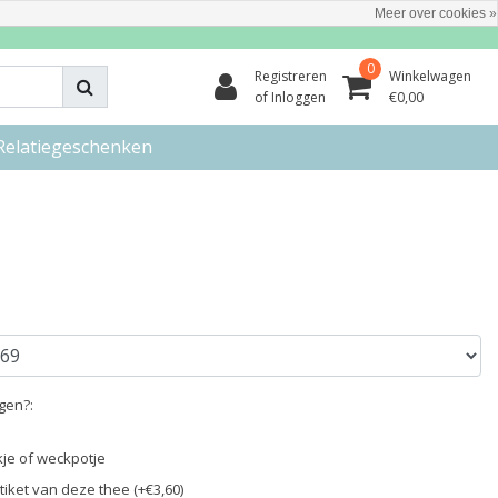
Meer over cookies »
0
Registreren
Winkelwagen
of Inloggen
€0,00
Relatiegeschenken
egen?:
ikje of weckpotje
iket van deze thee (+€3,60)