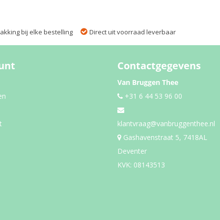
kking bij elke bestelling
Direct uit voorraad leverbaar
unt
Contactgegevens
Van Bruggen Thee
en
+31 6 44 53 96 00
t
klantvraag@vanbruggenthee.nl
Gashavenstraat 5, 7418AL
Deventer
KVK: 08143513