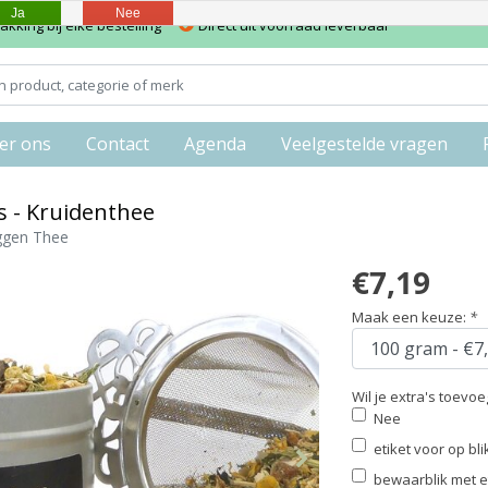
Ja
Nee
kking bij elke bestelling
Direct uit voorraad leverbaar
er ons
Contact
Agenda
Veelgestelde vragen
s - Kruidenthee
ggen Thee
€7,19
Maak een keuze:
*
Wil je extra's toevo
Nee
etiket voor op bl
bewaarblik met et