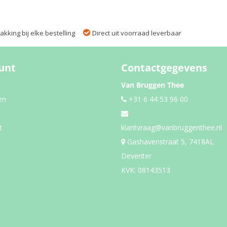
kking bij elke bestelling
Direct uit voorraad leverbaar
unt
Contactgegevens
Van Bruggen Thee
en
+31 6 44 53 96 00
t
klantvraag@vanbruggenthee.nl
Gashavenstraat 5, 7418AL
Deventer
KVK: 08143513