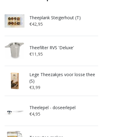
Theeplank Steigerhout (T)
€42,95
Theefilter RVS 'Deluxe'
€11,95
Lege Theezakjes voor losse thee
(S)
€3,99
Theelepel - doseerlepel
€4,95