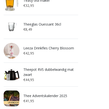
Teasy tea maker
€32,95
Theeglas Ouessant 36cl
€8,49
Leeza Drinkfles Cherry Blossom
€42,95
Theepot RVS dubbelwandig mat
zwart
€44,95
Thee Adventskalender 2025
€41,95