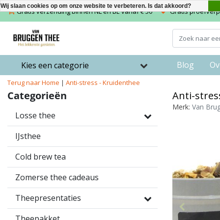
Wij slaan cookies op om onze website te verbeteren. Is dat akkoord?
Gratis verzending binnen NL en BE vanaf € 50
Gratis proefverpa
Blog
Ov
Kies een categorie
Terug naar Home
|
Anti-stress - Kruidenthee
Categorieën
Anti-stres
Merk:
Van Bru
Losse thee
IJsthee
Cold brew tea
Zomerse thee cadeaus
Theepresentaties
Theepakket