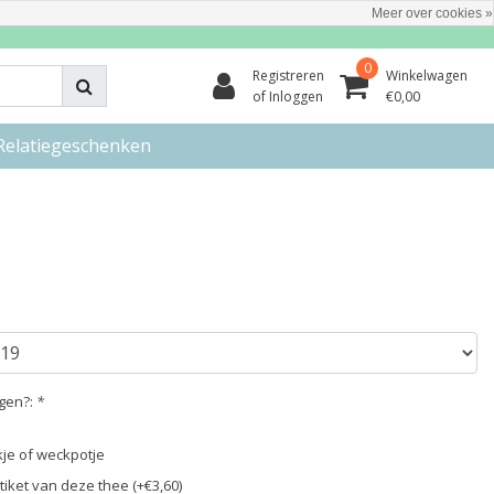
Meer over cookies »
0
Registreren
Winkelwagen
of Inloggen
€0,00
Relatiegeschenken
egen?:
*
ikje of weckpotje
iket van deze thee (+€3,60)