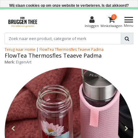
Direct uit voorraad leverbaar
Wij slaan cookies op om onze website te verbeteren. Is dat akkoord?
Ja
0
Menu
Inloggen
Winkelwagen
Nee
Meer over cookies »
Terug naar Home
|
FlowTea Thermosfles Teaeve Padma
FlowTea Thermosfles Teaeve Padma
Merk:
EigenArt