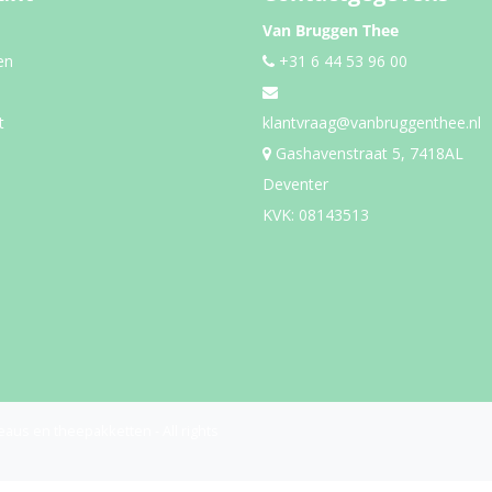
Van Bruggen Thee
en
+31 6 44 53 96 00
t
klantvraag@vanbruggenthee.nl
Gashavenstraat 5, 7418AL
Deventer
KVK: 08143513
eaus en theepakketten - All rights