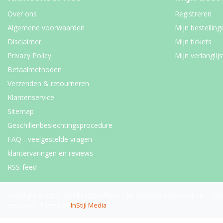
Over ons
Registreren
Algemene voorwaarden
Mijn bestelling
Disclaimer
Mijn tickets
Privacy Policy
Mijn verlanglijs
Betaalmethoden
Verzenden & retourneren
Klantenservice
Sitemap
Geschillenbeslechtingsprocedure
FAQ - veelgestelde vragen
klantervaringen en reviews
RSS-feed
Copyright © 2026 - Van Bruggen Thee | De specialist in losse thee | Cad
reserved - Theme by
InStijl Media