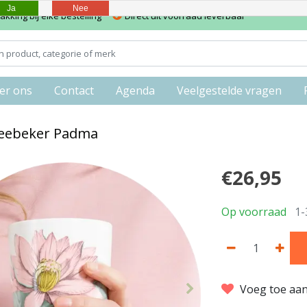
Ja
Nee
kking bij elke bestelling
Direct uit voorraad leverbaar
er ons
Contact
Agenda
Veelgestelde vragen
heebeker Padma
€26,95
Op voorraad
1-
Voeg toe aan