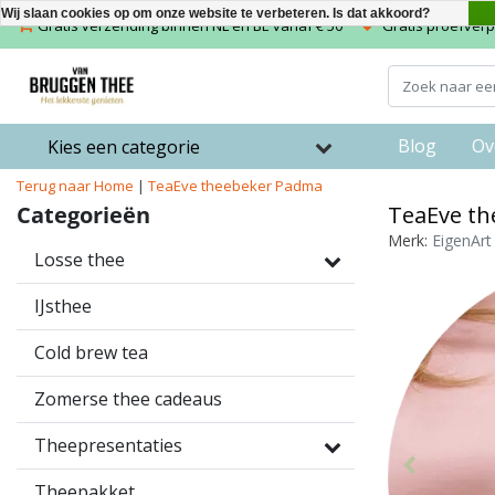
Wij slaan cookies op om onze website te verbeteren. Is dat akkoord?
Gratis verzending binnen NL en BE vanaf € 50
Gratis proefverpa
Blog
Ov
Kies een categorie
Terug naar Home
|
TeaEve theebeker Padma
Categorieën
TeaEve t
Merk:
EigenArt
Losse thee
IJsthee
Cold brew tea
Zomerse thee cadeaus
Theepresentaties
Theepakket