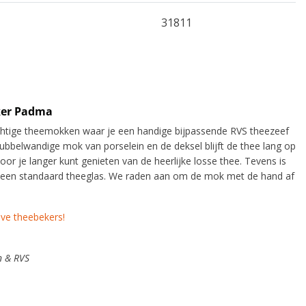
31811
ker Padma
htige theemokken waar je een handige bijpassende RVS theezeef
 dubbelwandige mok van porselein en de deksel blijft de thee lang op
r je langer kunt genieten van de heerlijke losse thee. Tevens is
 een standaard theeglas. We raden aan om de mok met de hand af
aeve theebekers!
n & RVS