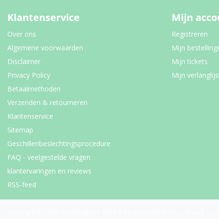
Klantenservice
Mijn acco
Over ons
Registreren
Algemene voorwaarden
Mijn bestelling
Disclaimer
Mijn tickets
Privacy Policy
Mijn verlanglijs
Betaalmethoden
Verzenden & retourneren
Klantenservice
Sitemap
Geschillenbeslechtingsprocedure
FAQ - veelgestelde vragen
klantervaringen en reviews
RSS-feed
Copyright © 2026 - Van Bruggen Thee | De specialist in losse thee | Cad