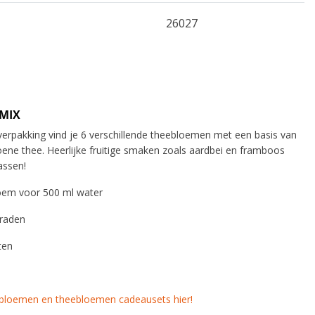
26027
 MIX
 verpakking vind je 6 verschillende theebloemen met een basis van
oene thee. Heerlijke fruitige smaken zoals aardbei en framboos
assen!
loem voor 500 ml water
graden
ten
ebloemen en theebloemen cadeausets hier!