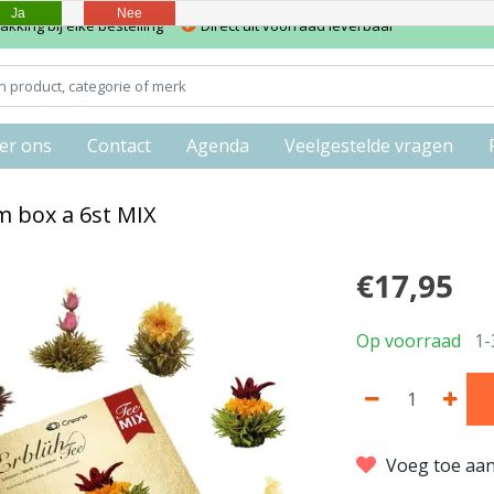
Ja
Nee
kking bij elke bestelling
Direct uit voorraad leverbaar
er ons
Contact
Agenda
Veelgestelde vragen
 box a 6st MIX
€17,95
Op voorraad
1-
Voeg toe aan