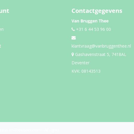
unt
Contactgegevens
Van Bruggen Thee
en
+31 6 44 53 96 00
t
klantvraag@vanbruggenthee.nl
Gashavenstraat 5, 7418AL
Deventer
KVK: 08143513
eaus en theepakketten - All rights