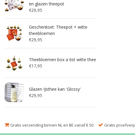
en glazen theepot
€29,95
Geschenkset: Theepot + witte
theebloemen
€29,95
Theebloemen box a 6st witte thee
€17,95
Glazen IJsthee kan 'Glossy'
€29,95
Gratis verzending binnen NL en BE vanaf € 50
Gratis proefverpa