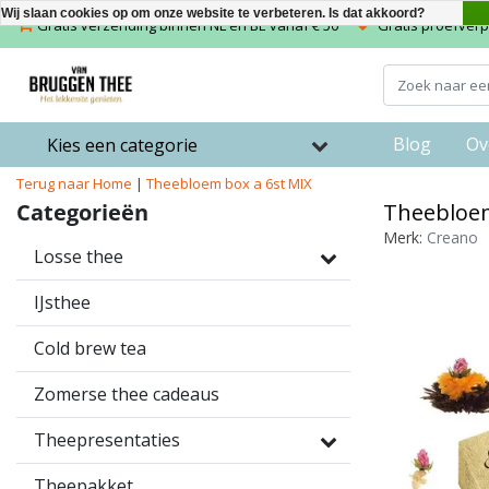
Wij slaan cookies op om onze website te verbeteren. Is dat akkoord?
Gratis verzending binnen NL en BE vanaf € 50
Gratis proefverpa
Blog
Ov
Kies een categorie
Terug naar Home
|
Theebloem box a 6st MIX
Categorieën
Theebloem
Merk:
Creano
Losse thee
IJsthee
Cold brew tea
Zomerse thee cadeaus
Theepresentaties
Theepakket