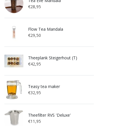
Tea Eve Mandala
€28,95
Flow Tea Mandala
€29,50
Theeplank Steigerhout (T)
€42,95
Teasy tea maker
€32,95
Theefilter RVS 'Deluxe'
€11,95