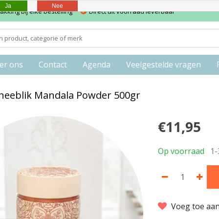
Ja
Nee
kking bij elke bestelling
Direct uit voorraad leverbaar
er ons
Contact
Agenda
Veelgestelde vragen
theeblik Mandala Powder 500gr
€11,95
Op voorraad
1-
Voeg toe aan