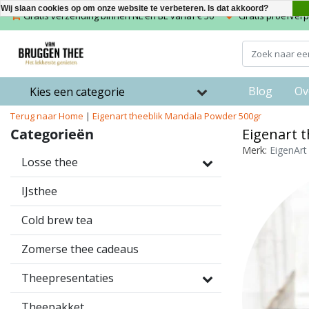
Wij slaan cookies op om onze website te verbeteren. Is dat akkoord?
Gratis verzending binnen NL en BE vanaf € 50
Gratis proefverpa
Blog
Ov
Kies een categorie
Terug naar Home
|
Eigenart theeblik Mandala Powder 500gr
Categorieën
Eigenart 
Merk:
EigenArt
Losse thee
IJsthee
Cold brew tea
Zomerse thee cadeaus
Theepresentaties
Theepakket