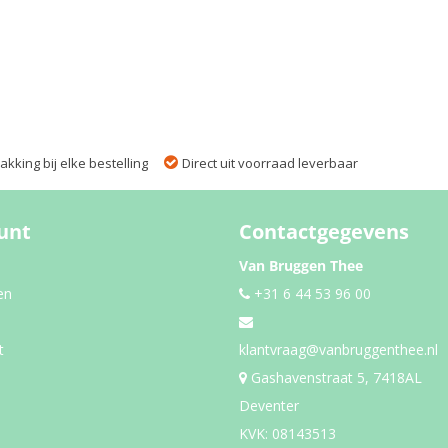
kking bij elke bestelling
Direct uit voorraad leverbaar
unt
Contactgegevens
Van Bruggen Thee
en
+31 6 44 53 96 00
t
klantvraag@vanbruggenthee.nl
Gashavenstraat 5, 7418AL
Deventer
KVK: 08143513