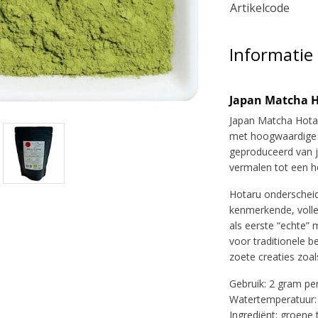
Artikelcode
Informatie
Japan Matcha H
Japan Matcha Hotar
met hoogwaardige J
geproduceerd van j
vermalen tot een he
Hotaru onderscheid
kenmerkende, volle
als eerste “echte” 
voor traditionele b
zoete creaties zoal
Gebruik: 2 gram pe
Watertemperatuur: 
Ingrediënt: groene