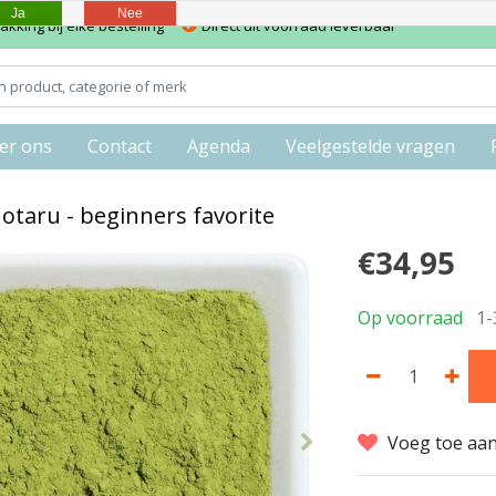
Ja
Nee
kking bij elke bestelling
Direct uit voorraad leverbaar
er ons
Contact
Agenda
Veelgestelde vragen
otaru - beginners favorite
€34,95
Op voorraad
1-
Voeg toe aan