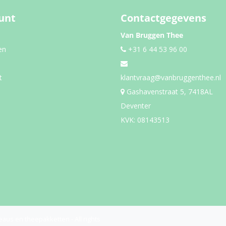
unt
Contactgegevens
Van Bruggen Thee
en
+31 6 44 53 96 00
t
klantvraag@vanbruggenthee.nl
Gashavenstraat 5, 7418AL
Deventer
KVK: 08143513
eaus en theepakketten - All rights