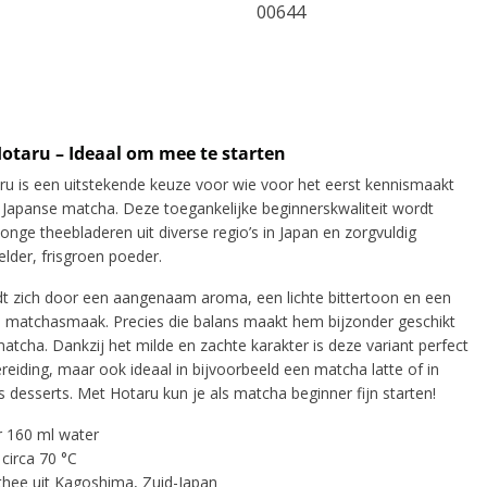
00644
otaru – Ideaal om mee te starten
u is een uitstekende keuze voor wie voor het eerst kennismaakt
apanse matcha. Deze toegankelijke beginnerskwaliteit wordt
onge theebladeren uit diverse regio’s in
Japan
en zorgvuldig
lder, frisgroen poeder.
t zich door een aangenaam aroma, een lichte bittertoon en een
 matchasmaak. Precies die balans maakt hem bijzonder geschikt
matcha. Dankzij het milde en zachte karakter is deze variant perfect
ereiding, maar ook ideaal in bijvoorbeeld een matcha latte of in
s desserts. Met Hotaru kun je als matcha beginner fijn starten!
r 160 ml water
circa 70 °C
 thee uit Kagoshima, Zuid-Japan