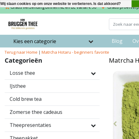
Wij slaan cookies op om onze website te verbeteren. Is dat akkoord?
Gratis verzending binnen NL en BE vanaf € 50
Gratis proefverpa
Blog
Ov
Kies een categorie
Terug naar Home
|
Matrcha Hotaru - beginners favorite
Categorieën
Matrcha H
Losse thee
IJsthee
Cold brew tea
Zomerse thee cadeaus
Theepresentaties
Theepakket