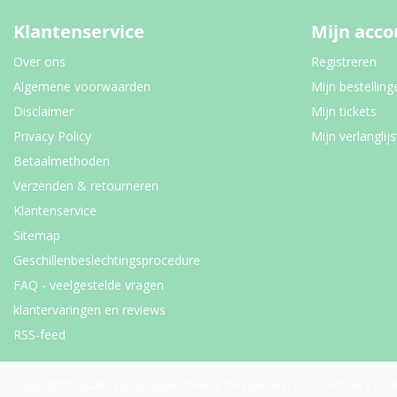
Klantenservice
Mijn acco
Over ons
Registreren
Algemene voorwaarden
Mijn bestelling
Disclaimer
Mijn tickets
Privacy Policy
Mijn verlanglijs
Betaalmethoden
Verzenden & retourneren
Klantenservice
Sitemap
Geschillenbeslechtingsprocedure
FAQ - veelgestelde vragen
klantervaringen en reviews
RSS-feed
Copyright © 2026 - Van Bruggen Thee | De specialist in losse thee | Cad