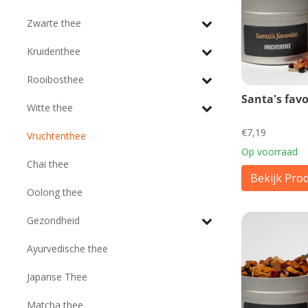
Zwarte thee
Kruidenthee
Rooibosthee
Santa's favo
Witte thee
€7,19
Vruchtenthee
Op voorraad
Chai thee
Bekijk Pro
Oolong thee
Gezondheid
Ayurvedische thee
Japanse Thee
Matcha thee