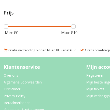
Prijs
Min: €
0
Max: €
10
Gratis verzending binnen NL en BE vanaf € 50
Gratis proefverpa
Klantenservice
Mijn acco
Over ons
Registreren
Algemene voorwaarden
Mijn bestelling
Disclaimer
Mijn tickets
Privacy Policy
Mijn verlanglijs
Betaalmethoden
Verzenden & retourneren