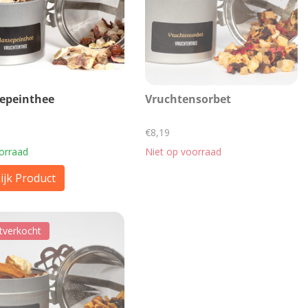
epeinthee
Vruchtensorbet
€8,19
orraad
Niet op voorraad
ijk Product
tverkocht