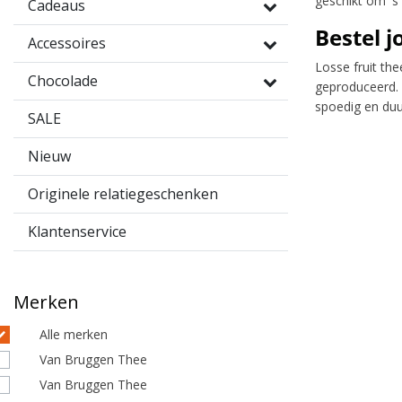
geschikt om 's
Cadeaus
Bestel j
Accessoires
Losse fruit th
Chocolade
geproduceerd. 
spoedig en duu
SALE
Nieuw
Originele relatiegeschenken
Klantenservice
Merken
Alle merken
Van Bruggen Thee
Van Bruggen Thee