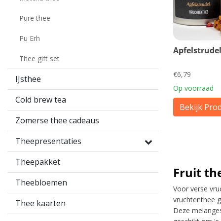
Pure thee
Pu Erh
Apfelstrude
Thee gift set
€6,79
IJsthee
Op voorraad
Cold brew tea
Bekijk Pro
Zomerse thee cadeaus
Theepresentaties
Theepakket
Fruit th
Theebloemen
Voor verse vru
vruchtenthee g
Thee kaarten
Deze melanges 