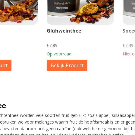
l
Glühweinthee
Sne
€7,89
€7,39
Op voorraad
Niet 
duct
Bekijk Product
ee
chtenthee worden vele soorten fruit gebruikt zoals appel, sinaasappe
ebruiken we voor melanges waarin fruit de hoofdsmaak is en er geen 
bevatten daarom ook geen cafeïne (ook wel theïne genoemd bij thee