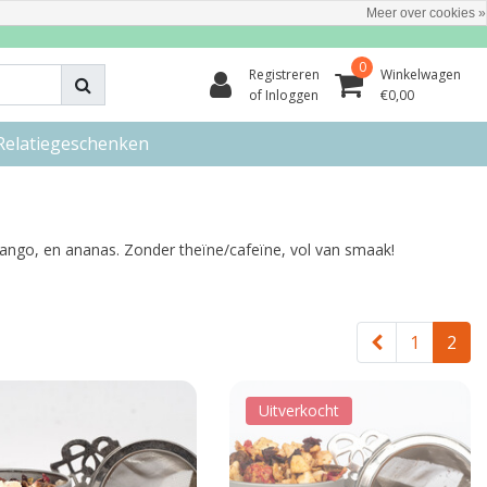
Meer over cookies »
0
Registreren
Winkelwagen
of Inloggen
€0,00
Relatiegeschenken
 mango, en ananas. Zonder theïne/cafeïne, vol van smaak!
1
2
Uitverkocht