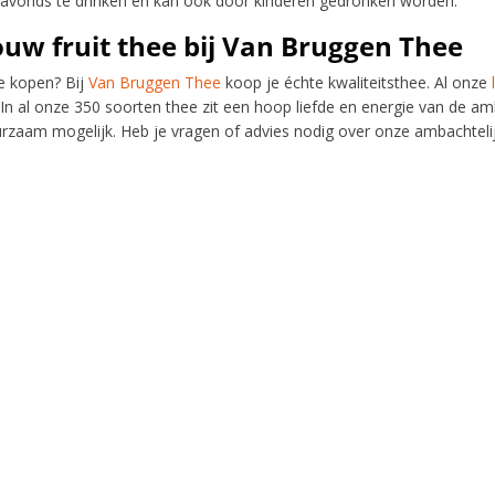
 avonds te drinken en kan ook door kinderen gedronken worden.
ouw fruit thee bij Van Bruggen Thee
ee kopen? Bij
Van Bruggen Thee
koop je échte kwaliteitsthee. Al onze
In al onze 350 soorten thee zit een hoop liefde en energie van de 
rzaam mogelijk. Heb je vragen of advies nodig over onze ambachtel