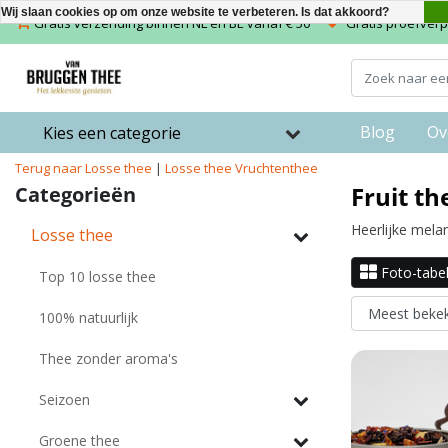
Wij slaan cookies op om onze website te verbeteren. Is dat akkoord?
Gratis verzending binnen NL en BE vanaf € 50
Gratis proefverpa
Blog
Ov
Kies een categorie
Terug naar Losse thee
|
Losse thee
Vruchtenthee
Fruit t
Categorieën
Heerlijke mela
Losse thee
Foto-tabe
Top 10 losse thee
100% natuurlijk
Thee zonder aroma's
Seizoen
Groene thee