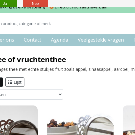
Ja
Nee
kking bij elke bestelling
Direct uit voorraad leverbaar
er ons
Contact
Agenda
Veelgestelde vragen
hee of vruchtenthee
nges thee met echte stukjes fruit zoals appel, sinaasappel, aardbei,
l
Lijst