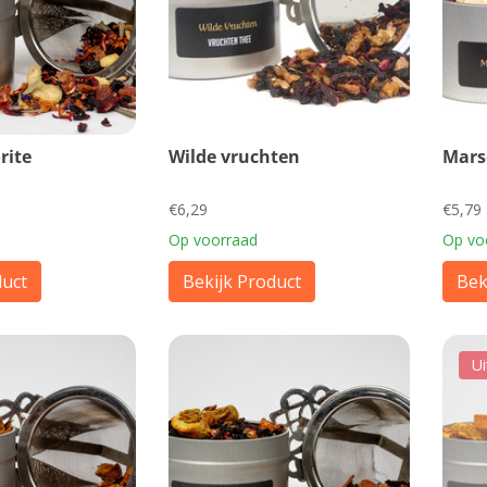
rite
Wilde vruchten
Mars
€6,29
€5,79
Op voorraad
Op vo
duct
Bekijk Product
Bek
Ui