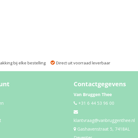
kking bij elke bestelling
Direct uit voorraad leverbaar
unt
Contactgegevens
Van Bruggen Thee
en
+31 6 44 53 96 00
t
klantvraag@vanbruggenthee.nl
Gashavenstraat 5, 7418AL
Deventer