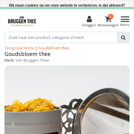
Direct uit voorraad leverbaar
Wij slaan cookies op om onze website te verbeteren. Is dat akkoord?
Ja
0
Menu
Inloggen
Winkelwagen
Nee
Meer over cookies »
Terug naar Home
|
Goudsbloem thee
Goudsbloem thee
Merk:
Van Bruggen Thee