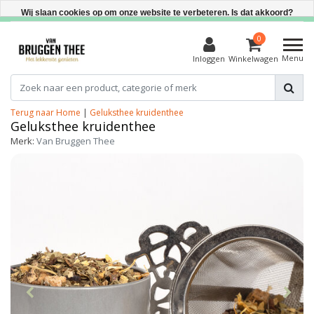
Direct uit voorraad leverbaar
Wij slaan cookies op om onze website te verbeteren. Is dat akkoord?
Ja
0
Menu
Inloggen
Winkelwagen
Nee
Meer over cookies »
Terug naar Home
|
Geluksthee kruidenthee
Geluksthee kruidenthee
Merk:
Van Bruggen Thee