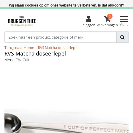
Direct uit voorraad leverbaar
Wij slaan cookies op om onze website te verbeteren. Is dat akkoord?
Ja
0
Menu
Inloggen
Winkelwagen
Nee
Meer over cookies »
Terug naar Home
|
RVS Matcha doseerlepel
RVS Matcha doseerlepel
Merk:
ChaCult