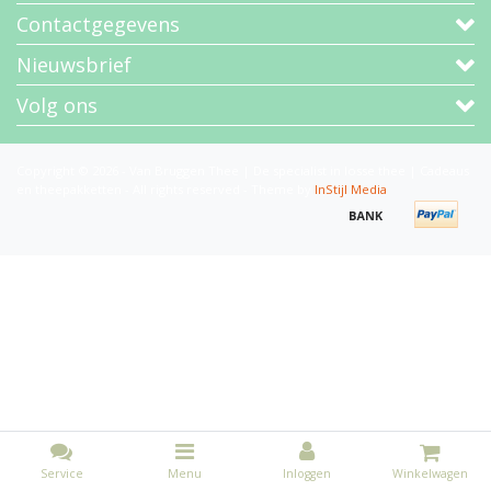
Contactgegevens
Nieuwsbrief
Volg ons
Copyright © 2026 - Van Bruggen Thee | De specialist in losse thee | Cadeaus
en theepakketten - All rights reserved - Theme by
InStijl Media
Service
Menu
Inloggen
Winkelwagen