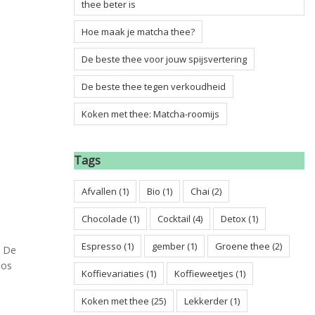
thee beter is
Hoe maak je matcha thee?
De beste thee voor jouw spijsvertering
De beste thee tegen verkoudheid
Koken met thee: Matcha-roomijs
Tags
Afvallen
(1)
Bio
(1)
Chai
(2)
Chocolade
(1)
Cocktail
(4)
Detox
(1)
Espresso
(1)
gember
(1)
Groene thee
(2)
. De
oos
Koffievariaties
(1)
Koffieweetjes
(1)
Koken met thee
(25)
Lekkerder
(1)