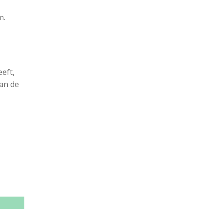
n.
eft,
van de