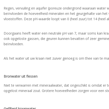
Regen, vervuiling en aquifer (poreuze ondergrond waaraan water w
beïnvloeden de hoeveelheid mineralen en het geurgehalte van het w
vloeistoffen. Deze pH-waarde loopt van 0 (heel zuur) tot 14 (heel al
Doorgaans heeft water een neutrale pH van 7, maar soms kan kraan
ook opgeloste gassen, die geuren kunnen bevatten of zeer geminera
beïnvloeden.
Als het water uit uw kraan niet zuiver genoeg is om thee van te m
Bronwater uit flessen
Niet te verwarren met mineraalwater, dat ongeschikt is omdat er
opgelost mineraal zout. Grotere hoeveelheden zorgen voor een st
Gefilterd kraanwater