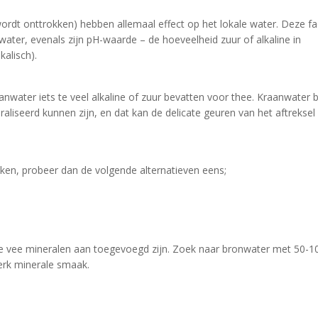
ordt onttrokken) hebben allemaal effect op het lokale water. Deze f
ater, evenals zijn pH-waarde – de hoeveelheid zuur of alkaline in
kalisch).
water iets te veel alkaline of zuur bevatten voor thee. Kraanwater 
liseerd kunnen zijn, en dat kan de delicate geuren van het aftreksel
aken, probeer dan de volgende alternatieven eens;
 te vee mineralen aan toegevoegd zijn. Zoek naar bronwater met 50-
erk minerale smaak.