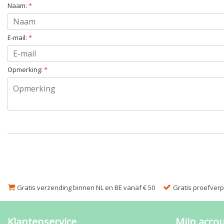
Naam:
*
E-mail:
*
Opmerking:
*
Gratis verzending binnen NL en BE vanaf € 50
Gratis proefverpa
Klantenservice
Mijn acco