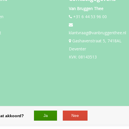
Van Bruggen Thee
en
+31 6 44 53 96 00
t
klantvraag@vanbruggenthee.nl
Gashavenstraat 5, 7418AL
Deventer
KVK: 08143513
eaus en theepakketten - All rights
Ja
Nee
dat akkoord?