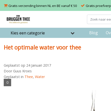
Gratis verzending binnen NL en BE vanaf € 50
Gratis proefverpa
Blog
Ov
Kies een categorie
Het optimale water voor thee
Geplaatst op
24 Januari 2017
Door Guus Kroes
Geplaatst in
Thee
,
Water
0