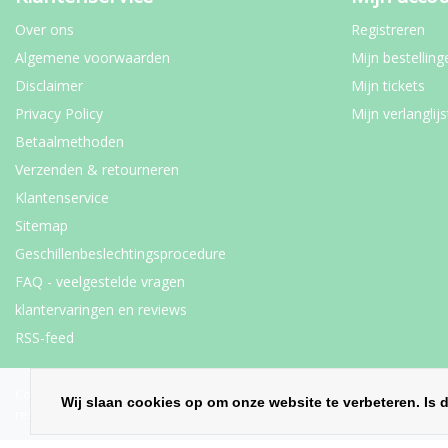
Over ons
Registreren
Algemene voorwaarden
Mijn bestelling
Disclaimer
Mijn tickets
Privacy Policy
Mijn verlanglijs
Betaalmethoden
Verzenden & retourneren
Klantenservice
Sitemap
Geschillenbeslechtingsprocedure
FAQ - veelgestelde vragen
klantervaringen en reviews
RSS-feed
Copyright © 2026 - Van Bruggen Thee | De specialist in losse thee | Cad
Wij slaan cookies op om onze website te verbeteren. Is 
reserved - Theme by
InStijl Media