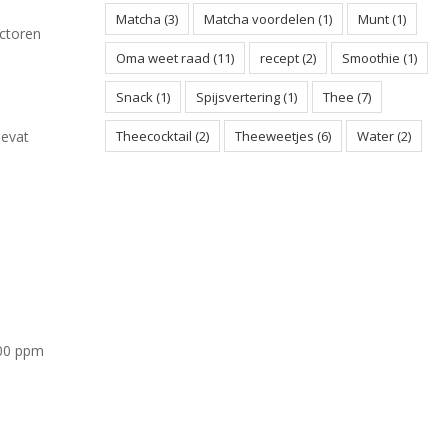
Matcha
(3)
Matcha voordelen
(1)
Munt
(1)
actoren
Oma weet raad
(11)
recept
(2)
Smoothie
(1)
Snack
(1)
Spijsvertering
(1)
Thee
(7)
Theecocktail
(2)
Theeweetjes
(6)
Water
(2)
bevat
100 ppm