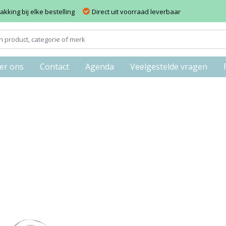
kking bij elke bestelling
Direct uit voorraad leverbaar
er ons
Contact
Agenda
Veelgestelde vragen