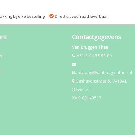
kking bij elke bestelling
Direct uit voorraad leverbaar
unt
Contactgegevens
Van Bruggen Thee
en
+31 6 44 53 96 00
t
klantvraag@vanbruggenthee.nl
Gashavenstraat 5, 7418AL
Deventer
KVK: 08143513