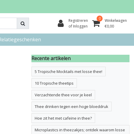
0
Registreren
Winkelwagen
of Inloggen
€0,00
Relatiegeschenken
Recente artikelen
5 Tropische Mocktails met losse thee!
10 Tropische theetips
Verzachtende thee voor je keel
Thee drinken tegen een hoge bloeddruk
Hoe zit het met cafeïne in thee?
Microplastics in theezakjes; ontdek waarom losse