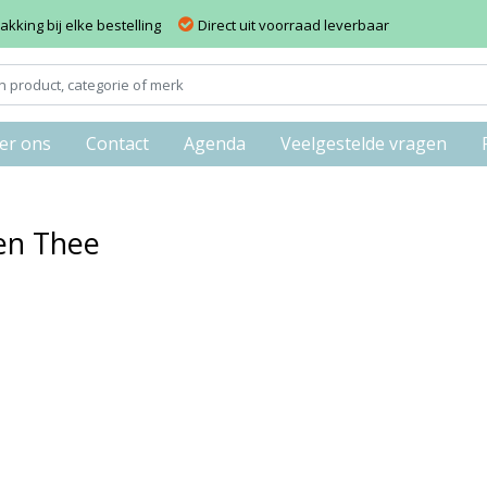
kking bij elke bestelling
Direct uit voorraad leverbaar
er ons
Contact
Agenda
Veelgestelde vragen
en Thee