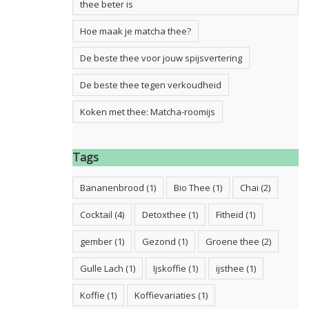
thee beter is
Hoe maak je matcha thee?
De beste thee voor jouw spijsvertering
De beste thee tegen verkoudheid
Koken met thee: Matcha-roomijs
Tags
Bananenbrood
(1)
Bio Thee
(1)
Chai
(2)
Cocktail
(4)
Detoxthee
(1)
Fitheid
(1)
gember
(1)
Gezond
(1)
Groene thee
(2)
Gulle Lach
(1)
Ijskoffie
(1)
ijsthee
(1)
Koffie
(1)
Koffievariaties
(1)