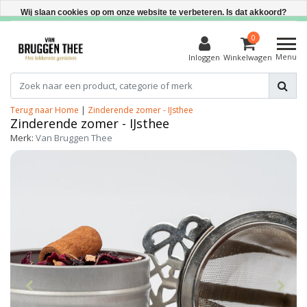
Direct uit voorraad leverbaar
Wij slaan cookies op om onze website te verbeteren. Is dat akkoord?
Ja
0
Menu
Inloggen
Winkelwagen
Nee
Meer over cookies »
Terug naar Home
|
Zinderende zomer - IJsthee
Zinderende zomer - IJsthee
Merk:
Van Bruggen Thee