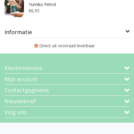
Yumiko Petrol
€6,95
Informatie
Direct uit voorraad leverbaar
Klantenservice
Mijn account
Contactgegevens
Nieuwsbrief
Volg ons
Copyright © 2026 - Van Bruggen Thee | De specialist in losse thee | Cadeaus