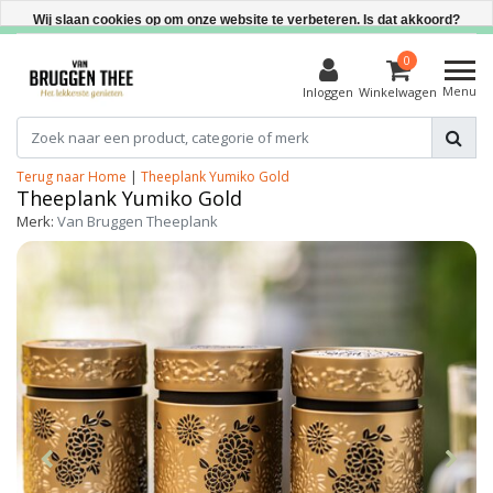
Direct uit voorraad leverbaar
Wij slaan cookies op om onze website te verbeteren. Is dat akkoord?
Ja
0
Menu
Inloggen
Winkelwagen
Nee
Meer over cookies »
Terug naar Home
|
Theeplank Yumiko Gold
Theeplank Yumiko Gold
Merk:
Van Bruggen Theeplank