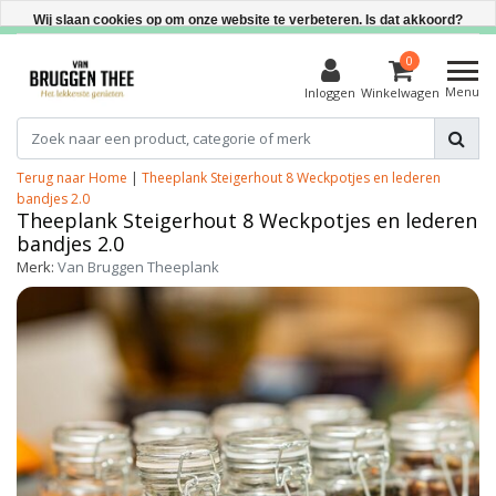
Direct uit voorraad leverbaar
Wij slaan cookies op om onze website te verbeteren. Is dat akkoord?
Ja
0
Menu
Inloggen
Winkelwagen
Nee
Meer over cookies »
Terug naar Home
|
Theeplank Steigerhout 8 Weckpotjes en lederen
bandjes 2.0
Theeplank Steigerhout 8 Weckpotjes en lederen
bandjes 2.0
Merk:
Van Bruggen Theeplank