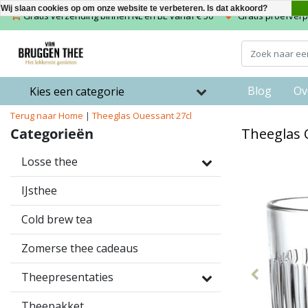
Wij slaan cookies op om onze website te verbeteren. Is dat akkoord?
Gratis verzending binnen NL en BE vanaf € 50
Gratis proefverpa
Blog
Ov
Kies een categorie
Terug naar Home
|
Theeglas Ouessant 27cl
Categorieën
Theeglas 
Losse thee
IJsthee
Cold brew tea
Zomerse thee cadeaus
Theepresentaties
Theepakket