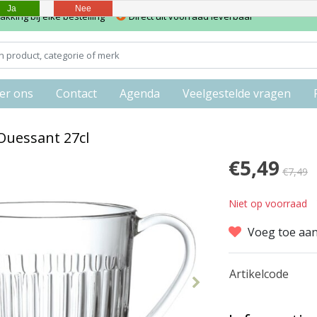
Ja
Nee
kking bij elke bestelling
Direct uit voorraad leverbaar
er ons
Contact
Agenda
Veelgestelde vragen
Ouessant 27cl
€5,49
€7,49
Niet op voorraad
Voeg toe aan
Artikelcode