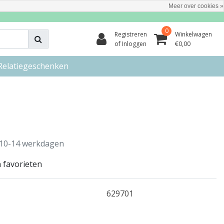
Meer over cookies »
0
Registreren
Winkelwagen
of Inloggen
€0,00
Relatiegeschenken
10-14 werkdagen
 favorieten
629701