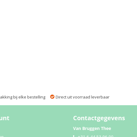
kking bij elke bestelling
Direct uit voorraad leverbaar
unt
Contactgegevens
Van Bruggen Thee
en
+31 6 44 53 96 00