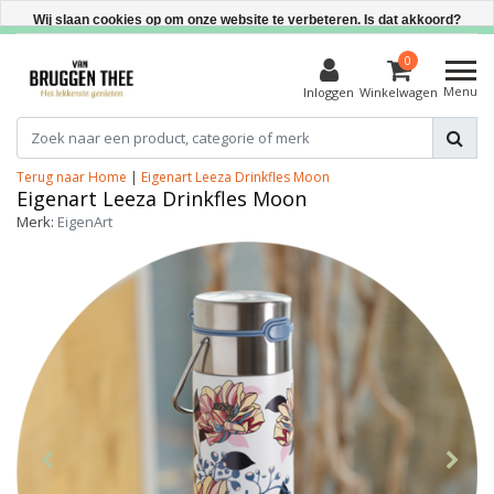
Direct uit voorraad leverbaar
Wij slaan cookies op om onze website te verbeteren. Is dat akkoord?
Ja
0
Menu
Inloggen
Winkelwagen
Nee
Meer over cookies »
Terug naar Home
|
Eigenart Leeza Drinkfles Moon
Eigenart Leeza Drinkfles Moon
Merk:
EigenArt