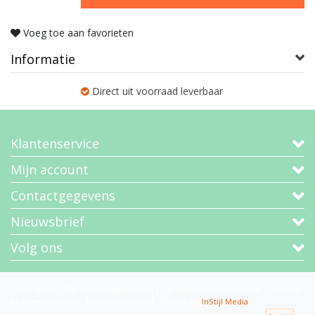
Voeg toe aan favorieten
Informatie
Direct uit voorraad leverbaar
Klantenservice
Mijn account
Contactgegevens
Nieuwsbrief
Volg ons
Copyright © 2026 - Van Bruggen Thee | De specialist in losse thee | Cadeaus
en theepakketten - All rights reserved - Theme by
InStijl Media