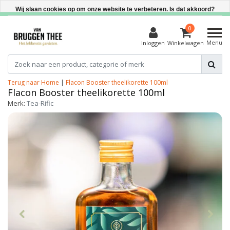
Direct uit voorraad leverbaar
Wij slaan cookies op om onze website te verbeteren. Is dat akkoord?
Ja
0
Menu
Inloggen
Winkelwagen
Nee
Meer over cookies »
Terug naar Home
|
Flacon Booster theelikorette 100ml
Flacon Booster theelikorette 100ml
Merk:
Tea-Rific