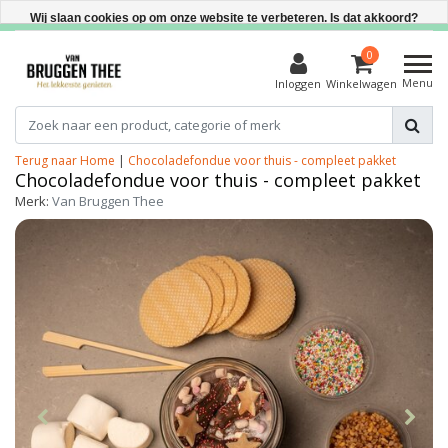
Direct uit voorraad leverbaar
Wij slaan cookies op om onze website te verbeteren. Is dat akkoord?
Ja
0
Menu
Inloggen
Winkelwagen
Nee
Meer over cookies »
Terug naar Home
|
Chocoladefondue voor thuis - compleet pakket
Chocoladefondue voor thuis - compleet pakket
Merk:
Van Bruggen Thee