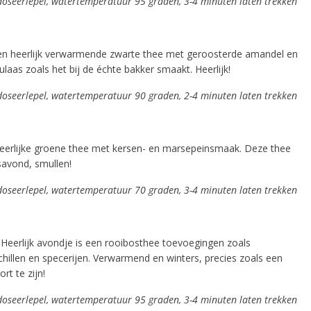
 doseerlepel, watertemperatuur 95 graden, 3-4 minuten laten trekken
en heerlijk verwarmende zwarte thee met geroosterde amandel en
aas zoals het bij de échte bakker smaakt. Heerlijk!
 doseerlepel, watertemperatuur 90 graden, 2-4 minuten laten trekken
eerlijke groene thee met kersen- en marsepeinsmaak. Deze thee
avond, smullen!
 doseerlepel, watertemperatuur 70 graden, 3-4 minuten laten trekken
 Heerlijk avondje is een rooibosthee toevoegingen zoals
hillen en specerijen. Verwarmend en winters, precies zoals een
rt te zijn!
 doseerlepel, watertemperatuur 95 graden, 3-4 minuten laten trekken