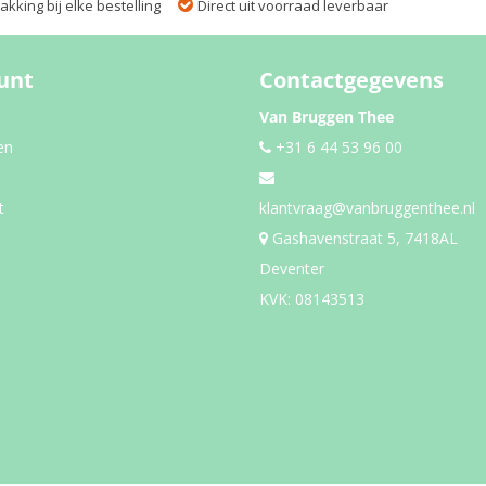
kking bij elke bestelling
Direct uit voorraad leverbaar
unt
Contactgegevens
Van Bruggen Thee
en
+31 6 44 53 96 00
t
klantvraag@vanbruggenthee.nl
Gashavenstraat 5, 7418AL
Deventer
KVK: 08143513