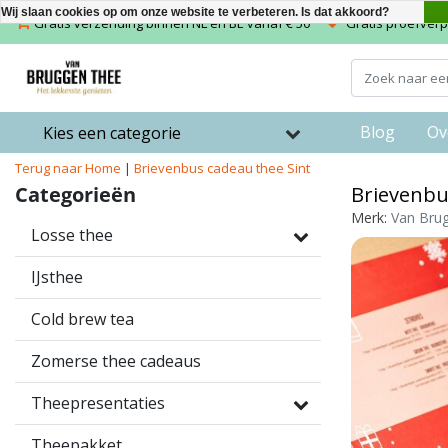
Wij slaan cookies op om onze website te verbeteren. Is dat akkoord?
Gratis verzending binnen NL en BE vanaf € 50
Gratis proefverpa
Blog
Ov
Kies een categorie
Terug naar Home
|
Brievenbus cadeau thee Sint
Categorieën
Brievenbu
Merk:
Van Bru
Losse thee
IJsthee
Cold brew tea
Zomerse thee cadeaus
Theepresentaties
Theepakket