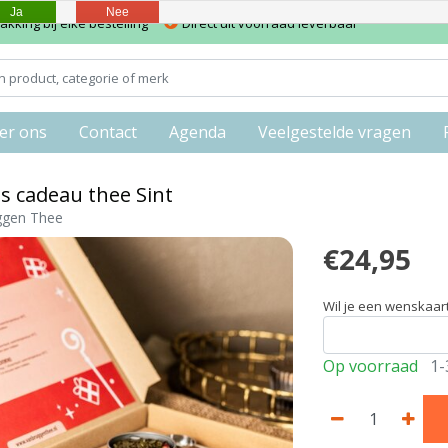
Ja
Nee
kking bij elke bestelling
Direct uit voorraad leverbaar
er ons
Contact
Agenda
Veelgestelde vragen
s cadeau thee Sint
ggen Thee
€24,95
Wil je een wenskaar
Op voorraad
1-