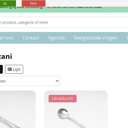
Ja
Nee
kking bij elke bestelling
Direct uit voorraad leverbaar
er ons
Contact
Agenda
Veelgestelde vragen
zani
l
Lijst
Uitverkocht