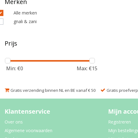
Merken
Alle merken
gnali & zani
Prijs
Min: €
0
Max: €
15
Gratis verzending binnen NL en BE vanaf € 50
Gratis proefverpa
Klantenservice
Mijn acco
Over ons
Registreren
Algemene voorwaarden
Mijn bestelling