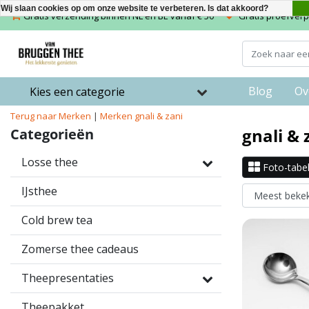
Wij slaan cookies op om onze website te verbeteren. Is dat akkoord?
Gratis verzending binnen NL en BE vanaf € 50
Gratis proefverpa
Blog
Ov
Kies een categorie
Terug naar Merken
|
Merken
gnali & zani
gnali & 
Categorieën
Losse thee
Foto-tabe
IJsthee
Cold brew tea
Zomerse thee cadeaus
Theepresentaties
Theepakket