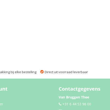
kking bij elke bestelling
Direct uit voorraad leverbaar
unt
Contactgegevens
Van Bruggen Thee
en
+31 6 44 53 96 00