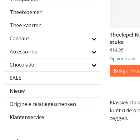
Theebloemen
Thee kaarten
Theelepel K
Cadeaus
stuks
€14,95
Accessoires
Op voorraad
Chocolade
Bekijk Pro
SALE
Nieuw
Klassiek Ita
Originele relatiegeschenken
kunt u de pr
Klantenservice
zeggen.