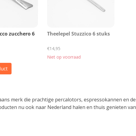
icco zucchero 6
Theelepel Stuzzico 6 stuks
€14,95
Niet op voorraad
duct
liaans merk die prachtige percalotors, espressokannen en d
oducten nu ook naar Nederland halen en thuis genieten van h