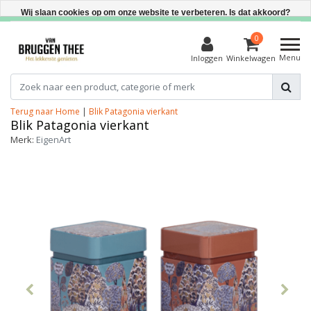
Direct uit voorraad leverbaar
Wij slaan cookies op om onze website te verbeteren. Is dat akkoord?
Ja
0
Menu
Inloggen
Winkelwagen
Nee
Meer over cookies »
Terug naar Home
|
Blik Patagonia vierkant
Blik Patagonia vierkant
Merk:
EigenArt