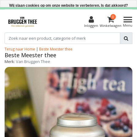
Direct uit voorraad leverbaar
Wij slaan cookies op om onze website te verbeteren. Is dat akkoord?
Ja
0
Menu
Inloggen
Winkelwagen
Nee
Meer over cookies »
Terug naar Home
|
Beste Meester thee
Beste Meester thee
Merk:
Van Bruggen Thee