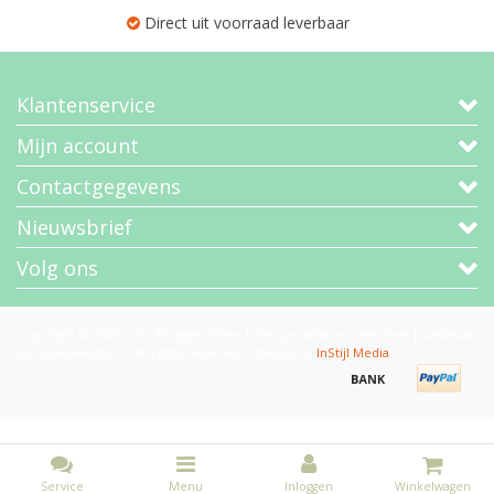
Direct uit voorraad leverbaar
Klantenservice
Mijn account
Contactgegevens
Nieuwsbrief
Volg ons
Copyright © 2026 - Van Bruggen Thee | De specialist in losse thee | Cadeaus
en theepakketten - All rights reserved - Theme by
InStijl Media
Service
Menu
Inloggen
Winkelwagen