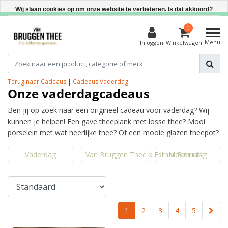
Gratis proefverpakking bij elke bestelling
Wij slaan cookies op om onze website te verbeteren. Is dat akkoord?
Ja
0
Menu
Inloggen
Winkelwagen
Nee
Meer over cookies »
Terug naar Cadeaus
|
Cadeaus
Vaderdag
Onze vaderdagcadeaus
Ben jij op zoek naar een origineel cadeau voor vaderdag? Wij
kunnen je helpen! Een gave theeplank met losse thee? Mooi
porselein met wat heerlijke thee? Of een mooie glazen theepot?
Vaderdag
Van Bruggen Thee x Esther Bennink
Moederdag
1
2
3
4
5